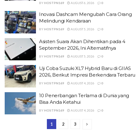
BY
HOSTPN169
AUGUST 6, 2026
0
Inovasi Dashcam Mengubah Cara Orang
Melindungi Kendaraan
BY
HOSTPN169
AUGUST 5, 2026
0
Asisten Suara Akan Dihentikan pada 4
September 2026, Ini Alternatifnya
BY
HOSTPN169
AUGUST 5, 2026
0
Uji Coba Suzuki XL7 Hybrid Baru di GIIAS
2026, Berikut Impresi Berkendara Terbaru
BY
HOSTPN169
AUGUST 4, 2026
0
10 Penerbangan Terlama di Dunia yang
Bisa Anda Ketahui
BY
HOSTPN169
AUGUST 4, 2026
0
1
2
3