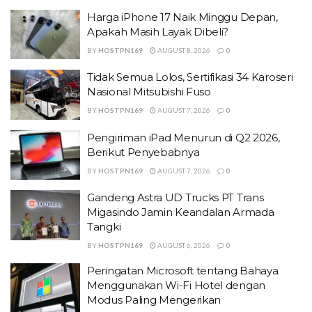
Harga iPhone 17 Naik Minggu Depan,
Apakah Masih Layak Dibeli?
BY
HOSTPN169
AUGUST 8, 2026
0
Tidak Semua Lolos, Sertifikasi 34 Karoseri
Nasional Mitsubishi Fuso
BY
HOSTPN169
AUGUST 7, 2026
0
Pengiriman iPad Menurun di Q2 2026,
Berikut Penyebabnya
BY
HOSTPN169
AUGUST 7, 2026
0
Gandeng Astra UD Trucks PT Trans
Migasindo Jamin Keandalan Armada
Tangki
BY
HOSTPN169
AUGUST 6, 2026
0
Peringatan Microsoft tentang Bahaya
Menggunakan Wi-Fi Hotel dengan
Modus Paling Mengerikan