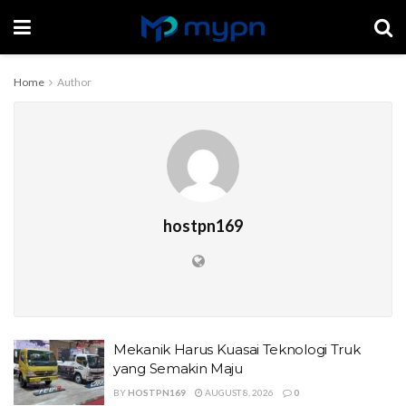
Home
Author
hostpn169
Mekanik Harus Kuasai Teknologi Truk
yang Semakin Maju
BY
HOSTPN169
AUGUST 8, 2026
0